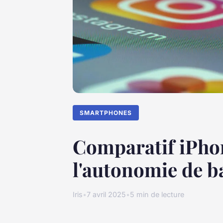
SMARTPHONES
Comparatif iPhon
l'autonomie de ba
Iris
•
7 avril 2025
•
5 min de lecture