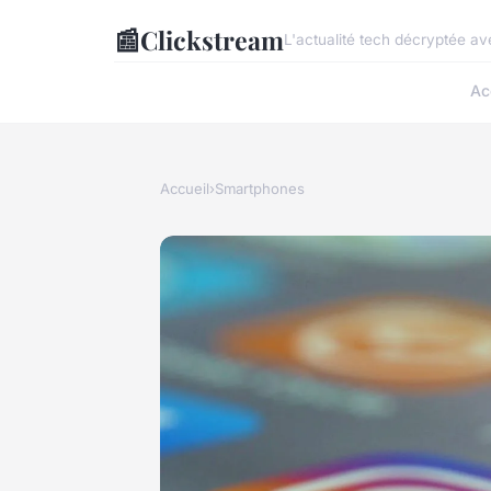
📰
Clickstream
L'actualité tech décryptée av
Ac
Accueil
›
Smartphones