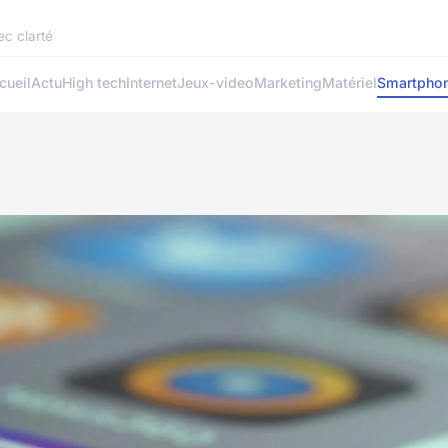
ec clarté
cueil
Actu
High tech
Internet
Jeux-video
Marketing
Matériel
Smartpho