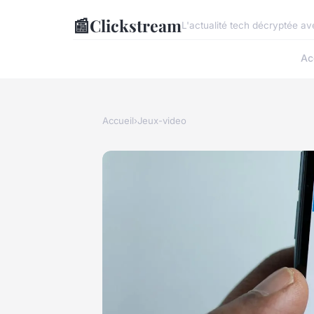
📰
Clickstream
L'actualité tech décryptée av
Ac
Accueil
›
Jeux-video