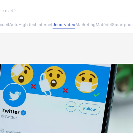
ec clarté
cueil
Actu
High tech
Internet
Jeux-video
Marketing
Matériel
Smartpho