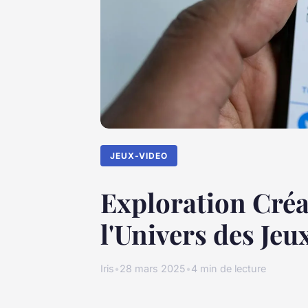
JEUX-VIDEO
Exploration Créa
l'Univers des Jeu
Iris
•
28 mars 2025
•
4 min de lecture