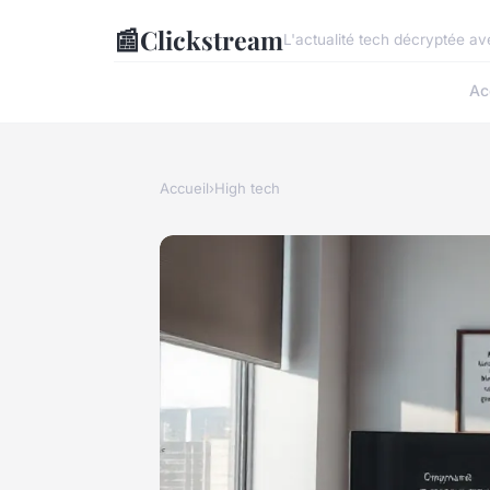
📰
Clickstream
L'actualité tech décryptée av
Ac
Accueil
›
High tech