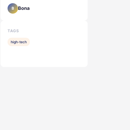
Bona
B
TAGS
high-tech