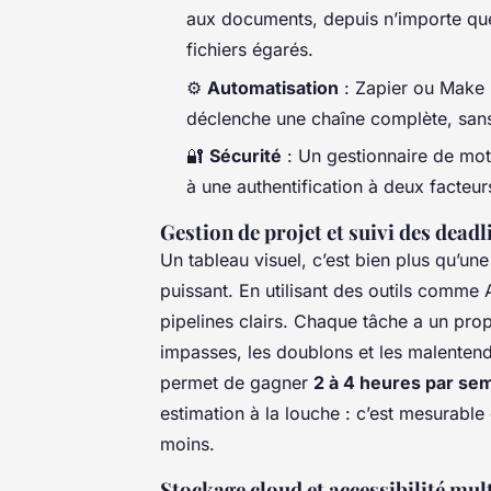
aux documents, depuis n’importe quel 
fichiers égarés.
⚙️
Automatisation
: Zapier ou Make r
déclenche une chaîne complète, sans
🔐
Sécurité
: Un gestionnaire de mo
à une authentification à deux facteur
Gestion de projet et suivi des deadl
Un tableau visuel, c’est bien plus qu’une
puissant. En utilisant des outils comme 
pipelines clairs. Chaque tâche a un propr
impasses, les doublons et les malente
permet de gagner
2 à 4 heures par se
estimation à la louche : c’est mesurabl
moins.
Stockage cloud et accessibilité mu