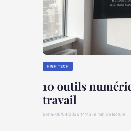
HIGH TECH
10 outils numéri
travail
Bona
•
08/04/2026 14:46
•
9 min de lecture