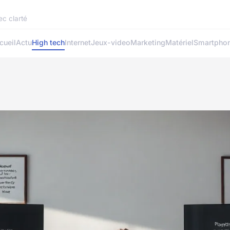
ec clarté
cueil
Actu
High tech
Internet
Jeux-video
Marketing
Matériel
Smartpho