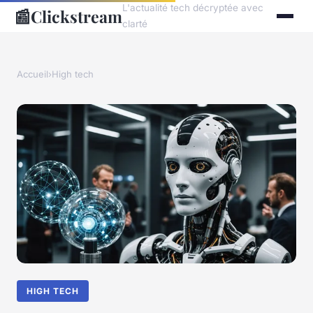
L'actualité tech décryptée avec
📰
Clickstream
clarté
Accueil
›
High tech
HIGH TECH